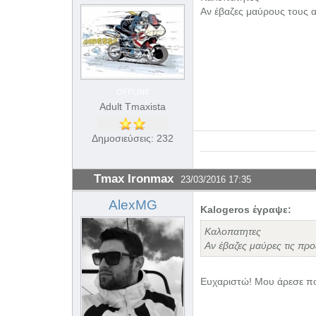
Αν έβαζες μαύρους τους α
OFFLINE
Adult Tmaxista
Δημοσιεύσεις: 232
Tmax Ironmax
23/03/2016 17:35
AlexMG
Kalogeros έγραψε:
Καλοπατητες
Αν έβαζες μαύρες τις προ
Ευχαριστώ! Μου άρεσε πο