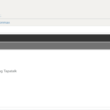
;
ronmax
ng Tapatalk