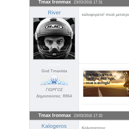
Tmax Ironmax
23/03/2016 17:31
River
καλοφορετα! must μετατ
OFFLINE
God Tmaxista
ΓΙΩΡΓΟΣ
Δημοσιεύσεις: 8964
Tmax Ironmax
23/03/2016 17:32
Kalogeros
Καλοπατητες