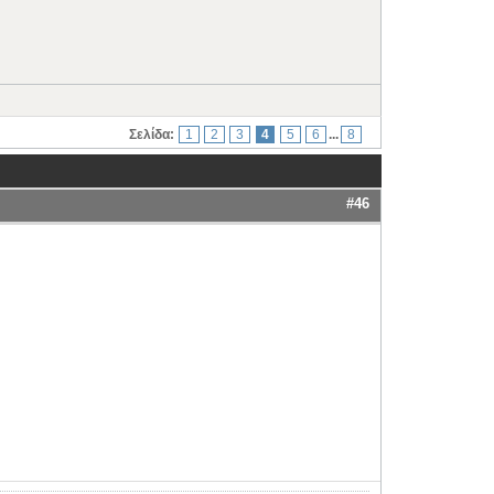
Σελίδα:
1
2
3
4
5
6
...
8
#46