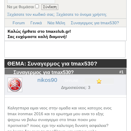
Να με θυμάσαι
Ξεχάσατε τον κωδικό σας;
Ξεχάσατε το όνομα χρήστη;
Forum
Γενικά
Νέα Μέλη
Συναγερμος για tmax530?
Καλώς ήρθατε στο tmaxclub.gr!
Σας ευχόμαστε καλή διαμονή!
ΘΕΜΑ: Συναγερμος για tmax530?
Συναγερμος για tmax530?
#1
nikos90
OFFLINE
Δημοσιεύσεις: 3
Καλησπερα ειμαι νεος στην ομαδα και νεος κατοχος ενος
tmax ironmax 2016 και το ερωτημα μου ειναι το εξης
ψαχνω να βαλω συναγερμο στο tmax ποιον μου
προτινεται? ποιος εχει την καλυτερη δυνατη ασφαλεια?