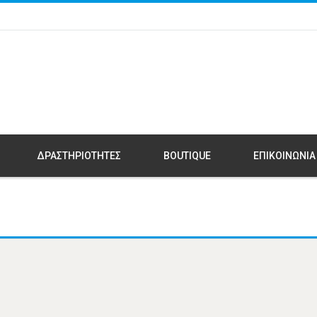
ΔΡΑΣΤΗΡΙΟΤΗΤΕΣ
BOUTIQUE
ΕΠΙΚΟΙΝΩΝΙΑ