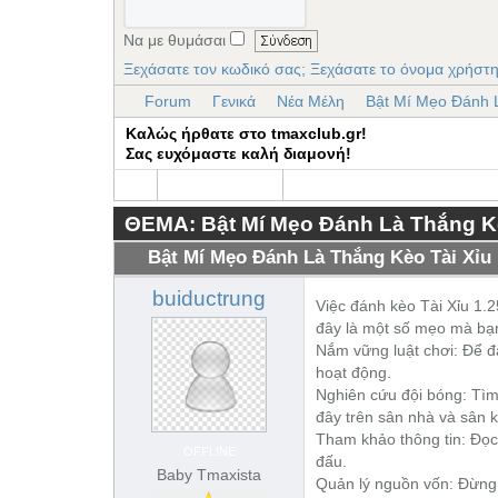
Να με θυμάσαι
Ξεχάσατε τον κωδικό σας;
Ξεχάσατε το όνομα χρήστη
Forum
Γενικά
Νέα Μέλη
Bật Mí Mẹo Đánh L
Καλώς ήρθατε στο tmaxclub.gr!
Σας ευχόμαστε καλή διαμονή!
ΘΕΜΑ: Bật Mí Mẹo Đánh Là Thắng Kè
Bật Mí Mẹo Đánh Là Thắng Kèo Tài Xỉu 
buiductrung
Việc đánh kèo Tài Xỉu 1.
đây là một số mẹo mà bạn
Nắm vững luật chơi: Để đá
hoạt động.
Nghiên cứu đội bóng: Tìm 
đây trên sân nhà và sân 
Tham khảo thông tin: Đọc 
OFFLINE
đấu.
Baby Tmaxista
Quản lý nguồn vốn: Đừng 