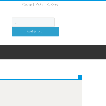
Φόρουμ
Μέλη
Κανόνες