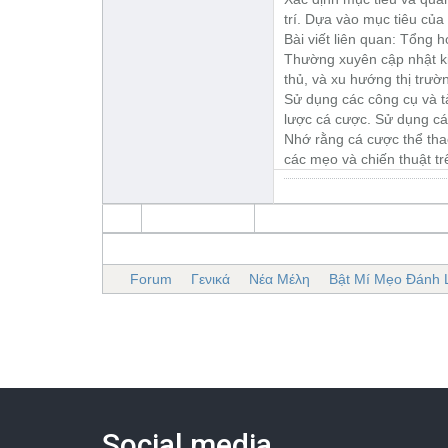
trí. Dựa vào mục tiêu củ
Bài viết liên quan: Tổng 
Thường xuyên cập nhật kiế
thủ, và xu hướng thị trường
Sử dụng các công cụ và tà
lược cá cược. Sử dụng các
Nhớ rằng cá cược thể tha
các mẹo và chiến thuật tr
Forum
Γενικά
Νέα Μέλη
Bật Mí Mẹo Đánh L
Social media