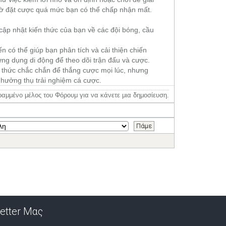
giờ đặt cược quá mức bạn có thể chấp nhận mất.
cập nhật kiến thức của bạn về các đội bóng, cầu
n có thể giúp bạn phân tích và cải thiện chiến
ứng dụng di động để theo dõi trận đấu và cược.
g thức chắc chắn để thắng cược mọi lúc, nhưng
 hưởng thụ trải nghiệm cá cược.
ραμμένο μέλος του Φόρουμ για να κάνετε μια δημοσίευση.
etter Μας